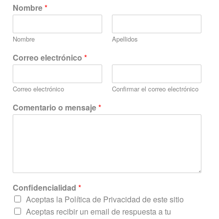
Nombre
*
Nombre
Apellidos
N
Correo electrónico
*
o
m
b
Correo electrónico
Confirmar el correo electrónico
r
e
Comentario o mensaje
*
m
e
n
s
a
j
e
C
Confidencialidad
*
o
r
Aceptas la Política de Privacidad de este sitio
r
Aceptas recibir un email de respuesta a tu
e