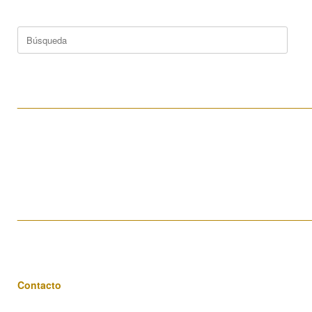
Buscar:
____________________________________________________
____________________________________________________
Contacto