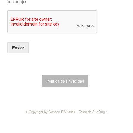
mensaje
o
Enviar
Política de Privacidad
© Copyright by Gyneco-FIV 2020
Tema de
SiteOrigin