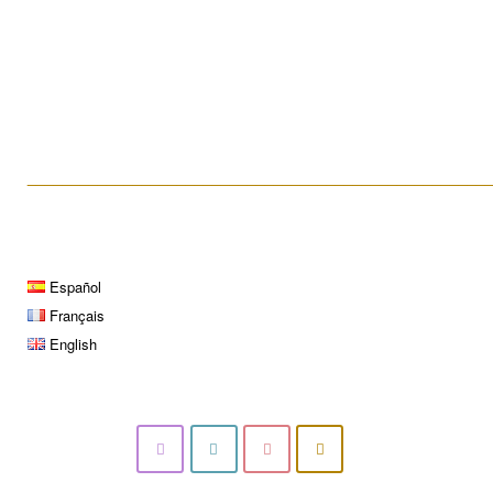
Biopsia testicular
____________________________________________________
Español
Français
English