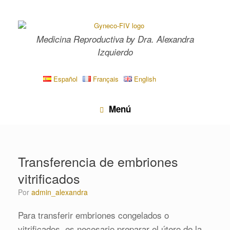
Saltar
al
contenido
Medicina Reproductiva by Dra. Alexandra
Izquierdo
Español
Français
English
Menú
Transferencia de embriones
vitrificados
por
admin_alexandra
Para transferir embriones congelados o
vitrificados, es necesario preparar el útero de la