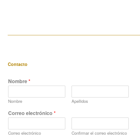
____________________________________________________
Contacto
Nombre
*
Nombre
Apellidos
e
Correo electrónico
*
l
e
c
Correo electrónico
Confirmar el correo electrónico
t