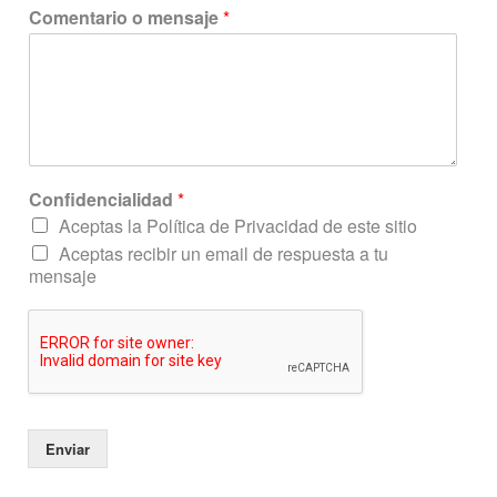
r
Comentario o mensaje
*
ó
n
i
c
o
C
o
m
Confidencialidad
*
e
n
Aceptas la Política de Privacidad de este sitio
t
Aceptas recibir un email de respuesta a tu
a
mensaje
r
i
o
N
o
m
b
r
Enviar
e