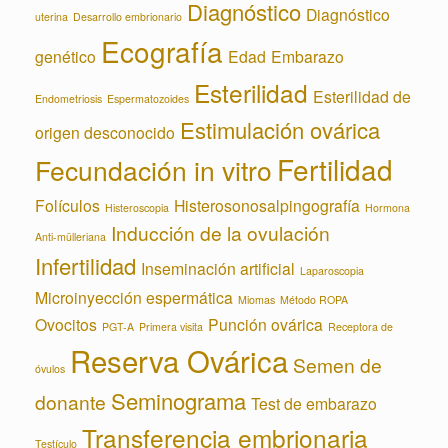
Diagnóstico
Diagnóstico
uterina
Desarrollo embrionario
Ecografía
genético
Edad
Embarazo
Esterilidad
Esterilidad de
Endometriosis
Espermatozoides
Estimulación ovárica
origen desconocido
Fertilidad
Fecundación in vitro
Folículos
Histerosonosalpingografía
Histeroscopia
Hormona
Inducción de la ovulación
Anti-mülleriana
Infertilidad
Inseminación artificial
Laparoscopia
Microinyección espermática
Miomas
Método ROPA
Ovocitos
Punción ovárica
PGT-A
Primera visita
Receptora de
Reserva Ovárica
Semen de
óvulos
Seminograma
donante
Test de embarazo
Transferencia embrionaria
Testículo