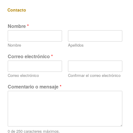
Contacto
Nombre
*
Nombre
Apellidos
m
Correo electrónico
*
e
n
s
Correo electrónico
Confirmar el correo electrónico
a
j
Comentario o mensaje
*
e
C
o
r
r
e
o
C
0 de 250 caracteres máximos.