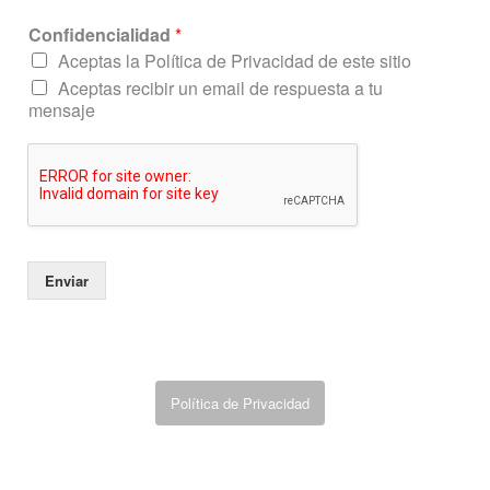
o
n
Confidencialidad
*
f
Aceptas la Política de Privacidad de este sitio
i
Aceptas recibir un email de respuesta a tu
d
mensaje
e
n
c
i
a
l
i
d
Enviar
a
d
Política de Privacidad