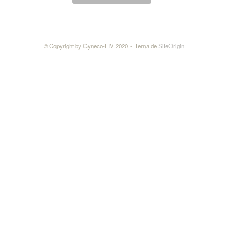
r
r
e
o
© Copyright by Gyneco-FIV 2020
Tema de
SiteOrigin