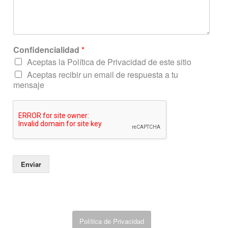
C
Confidencialidad
*
o
Aceptas la Política de Privacidad de este sitio
n
Aceptas recibir un email de respuesta a tu
f
mensaje
i
d
e
n
c
i
a
l
Enviar
i
d
a
d
o
C
Política de Privacidad
o