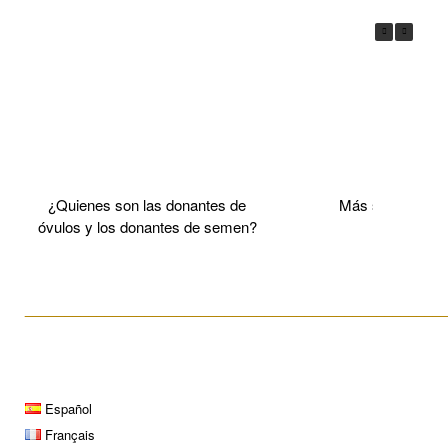
¿Quienes son las donantes de
Más sobre el 
óvulos y los donantes de semen?
____________________________________________________
Español
Français