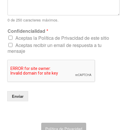
i
a
l
i
0 de 250 caracteres máximos.
d
a
Confidencialidad
*
d
Aceptas la Política de Privacidad de este sitio
C
Aceptas recibir un email de respuesta a tu
o
mensaje
m
e
n
t
a
r
i
o
Enviar
Política de Privacidad