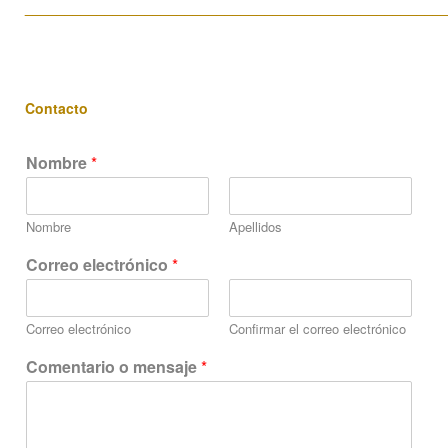
____________________________________________________
Contacto
Nombre
*
Nombre
Apellidos
o
Correo electrónico
*
C
o
n
Correo electrónico
Confirmar el correo electrónico
f
i
Comentario o mensaje
*
d
e
n
c