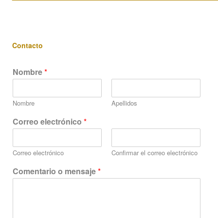
Contacto
Nombre
*
Nombre
Apellidos
Correo electrónico
*
Correo electrónico
Confirmar el correo electrónico
C
Comentario o mensaje
*
o
n
f
i
d