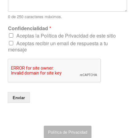
e
n
c
0 de 250 caracteres máximos.
i
Confidencialidad
*
a
l
Aceptas la Política de Privacidad de este sitio
i
Aceptas recibir un email de respuesta a tu
d
mensaje
a
d
C
o
r
r
e
o
Enviar
N
o
m
b
r
Política de Privacidad
e