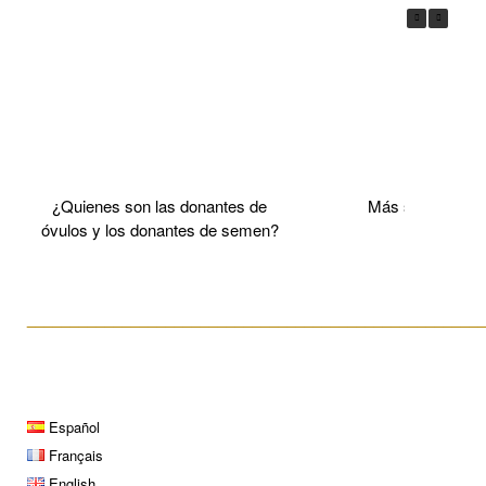
¿Quienes son las donantes de
Más sobre el 
óvulos y los donantes de semen?
____________________________________________________
Español
Français
English