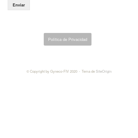
e
Enviar
c
t
r
ó
n
Política de Privacidad
i
c
o
© Copyright by Gyneco-FIV 2020
Tema de
SiteOrigin