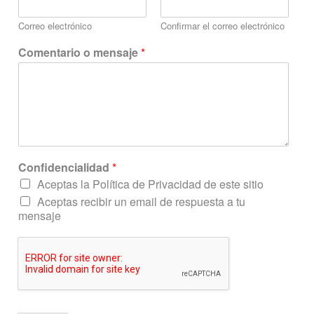
n
s
Correo electrónico
Confirmar el correo electrónico
a
j
Comentario o mensaje
*
e
C
o
n
f
i
d
e
Confidencialidad
*
n
c
Aceptas la Política de Privacidad de este sitio
i
Aceptas recibir un email de respuesta a tu
a
mensaje
l
i
d
a
d
e
l