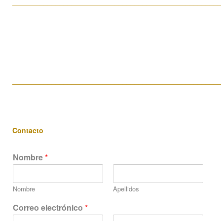
____________________________________________________
____________________________________________________
Contacto
Nombre
*
Nombre
Apellidos
m
Correo electrónico
*
e