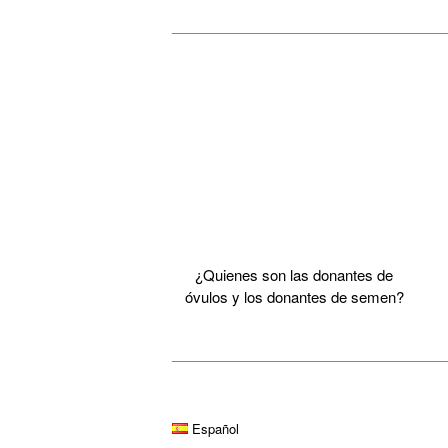
__________________________________
¿Quienes son las donantes de
óvulos y los donantes de semen?
__________________________________
Español