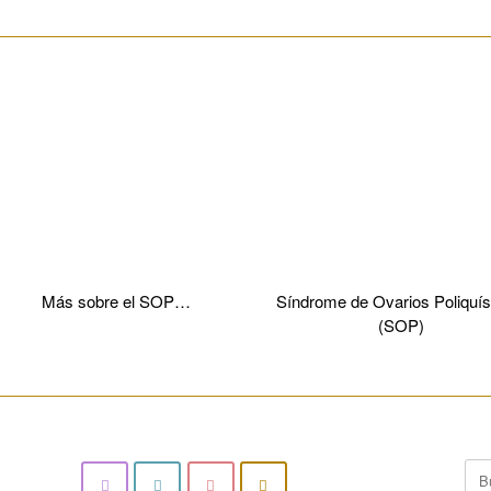
________________________________________________________
Más sobre el SOP…
Síndrome de Ovarios Poliquís
(SOP)
________________________________________________________
Bus