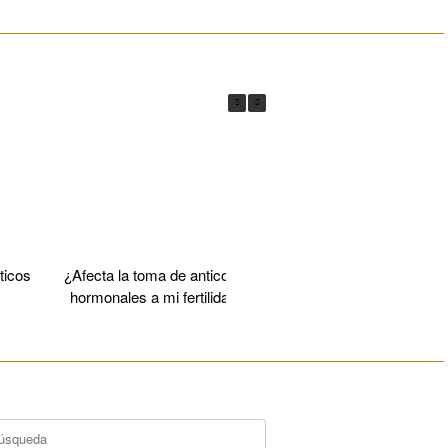
________________________________________________________
ticos
¿Afecta la toma de anticonceptivos
Vitrificación 
hormonales a mi fertilidad futura?
________________________________________________________
car: