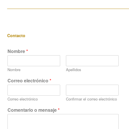
____________________________________________________
Contacto
Nombre
*
Nombre
Apellidos
C
Correo electrónico
*
o
r
r
Correo electrónico
Confirmar el correo electrónico
e
o
Comentario o mensaje
*
m
e
n