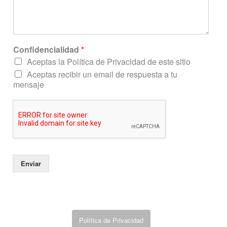
s
a
j
e
e
Confidencialidad
*
l
e
Aceptas la Política de Privacidad de este sitio
c
Aceptas recibir un email de respuesta a tu
t
mensaje
r
ó
n
i
c
o
Enviar
Política de Privacidad