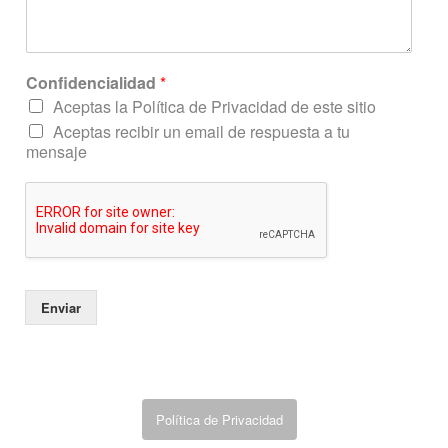
C
Confidencialidad
*
o
Aceptas la Política de Privacidad de este sitio
r
Aceptas recibir un email de respuesta a tu
r
mensaje
e
o
e
l
e
c
t
r
Enviar
ó
n
i
c
o
m
Política de Privacidad
e