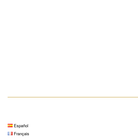
¿Qué es la histeroscopia?
Biopsia testicular
____________________________________________________
Español
Français