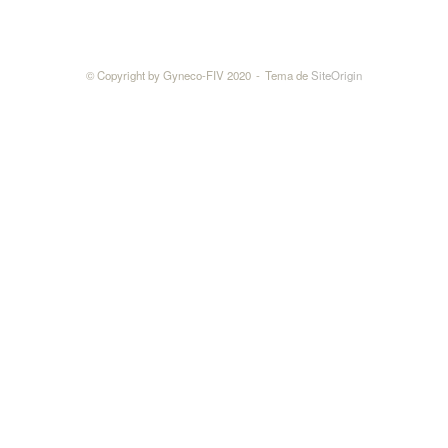
n
s
a
j
© Copyright by Gyneco-FIV 2020
Tema de
SiteOrigin
e