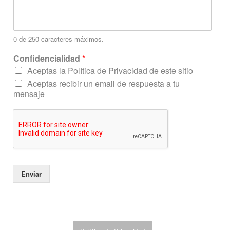
o
e
l
e
0 de 250 caracteres máximos.
c
Confidencialidad
*
t
r
Aceptas la Política de Privacidad de este sitio
ó
Aceptas recibir un email de respuesta a tu
n
mensaje
i
c
o
N
o
m
b
r
Enviar
e