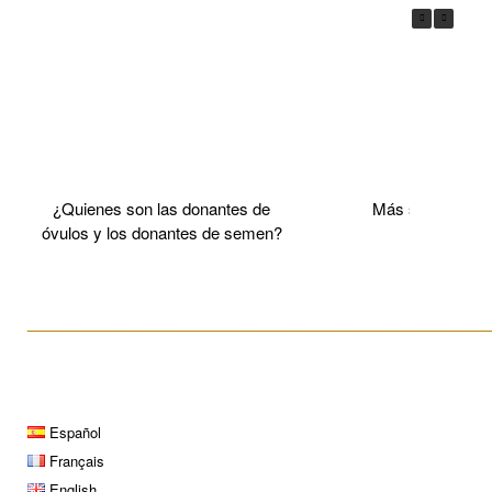
¿Quienes son las donantes de
Más sobre el 
óvulos y los donantes de semen?
____________________________________________________
Español
Français
English