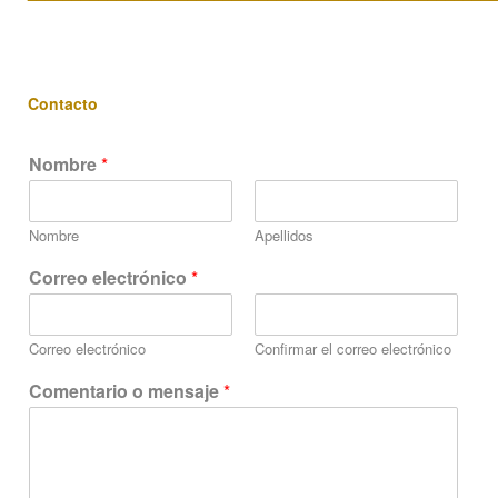
Contacto
Nombre
*
Nombre
Apellidos
Correo electrónico
*
Correo electrónico
Confirmar el correo electrónico
N
Comentario o mensaje
*
o
m
b
r
e