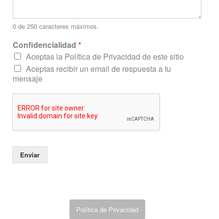
m
e
n
0 de 250 caracteres máximos.
s
Confidencialidad
*
a
j
Aceptas la Política de Privacidad de este sitio
e
Aceptas recibir un email de respuesta a tu
C
mensaje
o
r
r
e
o
Enviar
Política de Privacidad