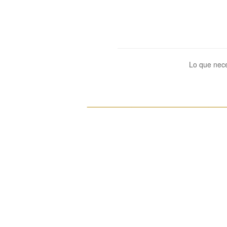
Lo que nece
__________________________________