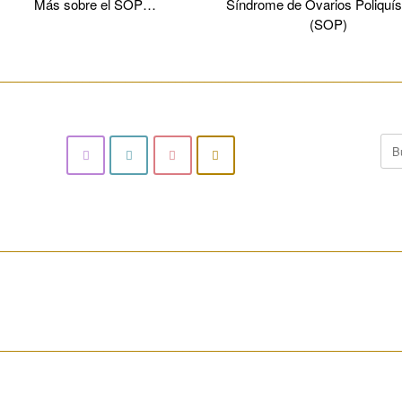
Más sobre el SOP…
Síndrome de Ovarios Poliquís
(SOP)
________________________________________________________
Bus
________________________________________________________
________________________________________________________