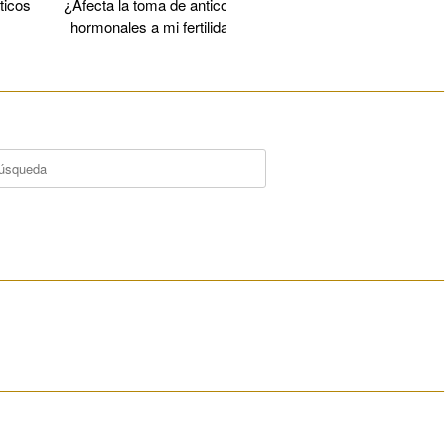
ticos
¿Afecta la toma de anticonceptivos
Vitrificación 
hormonales a mi fertilidad futura?
________________________________________________________
car:
________________________________________________________
________________________________________________________