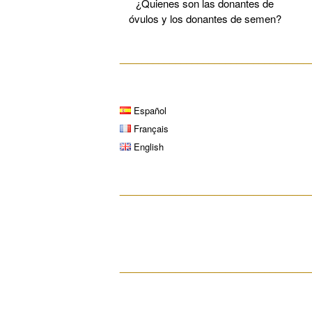
¿Quienes son las donantes de
óvulos y los donantes de semen?
__________________________________
Español
Français
English
__________________________________
__________________________________