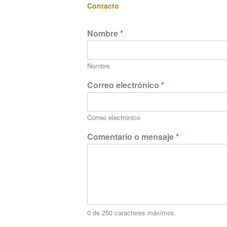
Contacto
Nombre
*
Nombre
N
Correo electrónico
*
o
m
b
Correo electrónico
r
e
Comentario o mensaje
*
m
e
n
s
a
j
e
C
0 de 250 caracteres máximos.
o