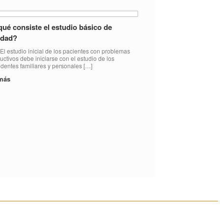
ué consiste el estudio básico de
lidad?
tudio inicial de los pacientes con problemas
uctivos debe iniciarse con el estudio de los
dentes familiares y personales […]
 más
________________________________________________________