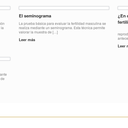
El seminograma
¿En q
ferti
ión
La prueba básica para evaluar la fertilidad masculina se
 la
realiza mediante un seminograma. Esta técnica permite
El es
valorar la muestra de […]
reprod
antece
Leer más
Leer
tante
 de
________________________________________________________