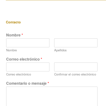
Contacto
Nombre
*
Nombre
Apellidos
m
Correo electrónico
*
e
n
s
Correo electrónico
Confirmar el correo electrónico
a
j
Comentario o mensaje
*
e
o
C
o
m