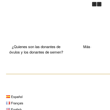
¿Quienes son las donantes de
Más sobre el 
óvulos y los donantes de semen?
____________________________________________________
Español
Français
English