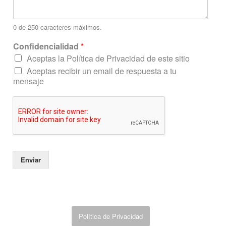
e
n
t
0 de 250 caracteres máximos.
a
r
Confidencialidad
*
i
Aceptas la Política de Privacidad de este sitio
o
Aceptas recibir un email de respuesta a tu
mensaje
Enviar
Política de Privacidad