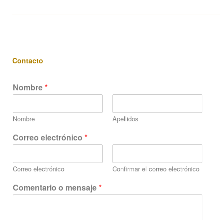
____________________________________________________
Contacto
Nombre
*
Nombre
Apellidos
m
Correo electrónico
*
e
n
s
Correo electrónico
Confirmar el correo electrónico
a
j
Comentario o mensaje
*
e
C
o