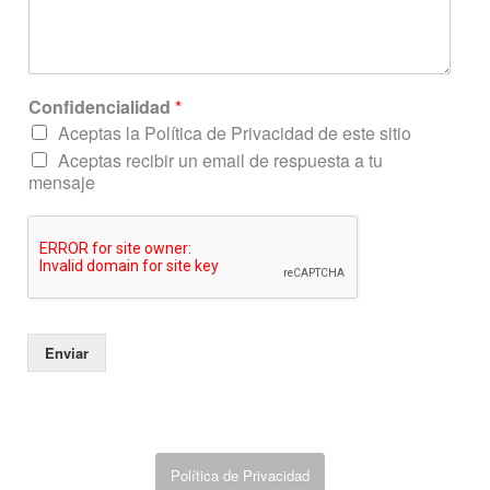
r
r
e
o
o
Confidencialidad
*
Aceptas la Política de Privacidad de este sitio
Aceptas recibir un email de respuesta a tu
mensaje
Enviar
Política de Privacidad