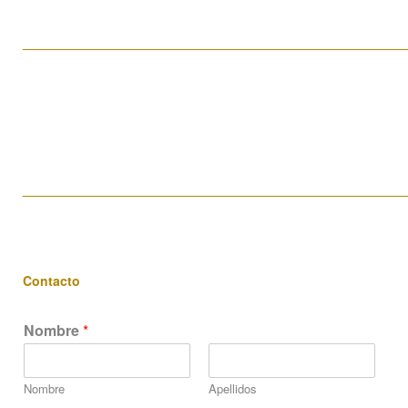
____________________________________________________
____________________________________________________
Contacto
Nombre
*
Nombre
Apellidos