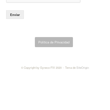
l
i
d
Enviar
a
d
Política de Privacidad
© Copyright by Gyneco-FIV 2020
Tema de
SiteOrigin