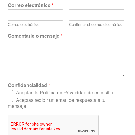
e
Correo electrónico
*
l
e
c
Correo electrónico
Confirmar el correo electrónico
t
r
Comentario o mensaje
*
ó
n
i
c
o
o
C
o
Confidencialidad
*
n
f
Aceptas la Política de Privacidad de este sitio
i
Aceptas recibir un email de respuesta a tu
d
mensaje
e
n
c
i
a