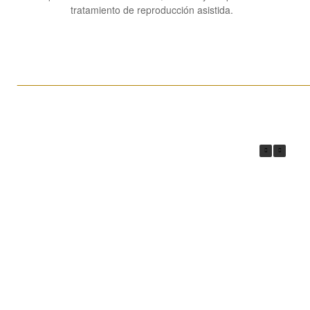
tratamiento de reproducción asistida.
____________________________________________________
¿Quienes son las donantes de
óvulos y los donantes de semen?