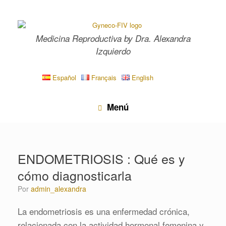
Saltar
al
contenido
Medicina Reproductiva by Dra. Alexandra
Izquierdo
Español
Français
English
Menú
ENDOMETRIOSIS : Qué es y
cómo diagnosticarla
por
admin_alexandra
La endometriosis es una enfermedad crónica,
relacionada con la actividad hormonal femenina y