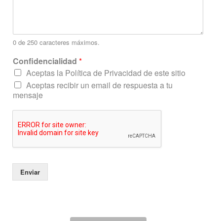
o
n
f
i
d
0 de 250 caracteres máximos.
e
n
Confidencialidad
*
c
Aceptas la Política de Privacidad de este sitio
i
Aceptas recibir un email de respuesta a tu
a
mensaje
l
i
d
a
d
Enviar