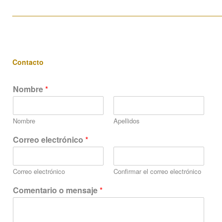
____________________________________________________
Contacto
Nombre
*
Nombre
Apellidos
m
Correo electrónico
*
e
n
s
Correo electrónico
Confirmar el correo electrónico
a
j
Comentario o mensaje
*
e
o
C