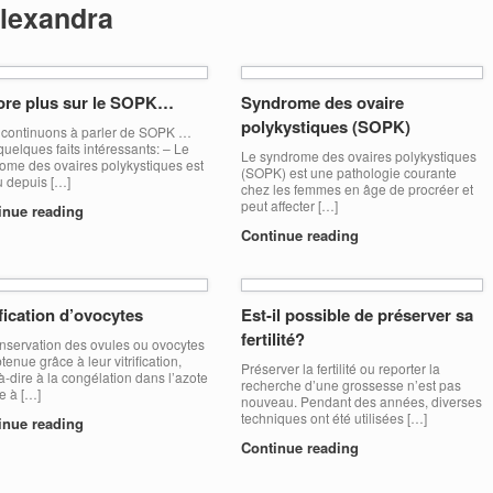
lexandra
ore plus sur le SOPK…
Syndrome des ovaire
polykystiques (SOPK)
continuons à parler de SOPK …
 quelques faits intéressants: – Le
Le syndrome des ovaires polykystiques
ome des ovaires polykystiques est
(SOPK) est une pathologie courante
 depuis […]
chez les femmes en âge de procréer et
peut affecter […]
inue reading
Continue reading
ification d’ovocytes
Est-il possible de préserver sa
fertilité?
nservation des ovules ou ovocytes
tenue grâce à leur vitrification,
Préserver la fertilité ou reporter la
-à-dire à la congélation dans l’azote
recherche d’une grossesse n’est pas
de à […]
nouveau. Pendant des années, diverses
techniques ont été utilisées […]
inue reading
Continue reading