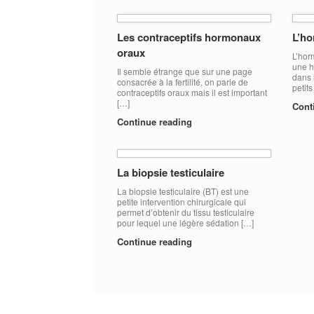
Les contraceptifs hormonaux
L’ho
oraux
L’hor
une h
Il semble étrange que sur une page
dans 
consacrée à la fertilité, on parle de
petits
contraceptifs oraux mais il est important
[…]
Cont
Continue reading
La biopsie testiculaire
La biopsie testiculaire (BT) est une
petite intervention chirurgicale qui
permet d’obtenir du tissu testiculaire
pour lequel une légère sédation […]
Continue reading
Post navigation