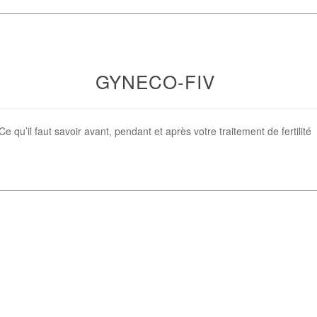
________________________________________________________
GYNECO-FIV
Ce qu’il faut savoir avant, pendant et après votre traitement de fertilité
________________________________________________________