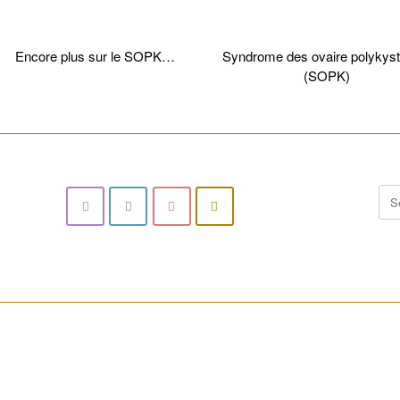
Encore plus sur le SOPK…
Syndrome des ovaire polykyst
(SOPK)
________________________________________________________
Sea
for:
________________________________________________________
________________________________________________________