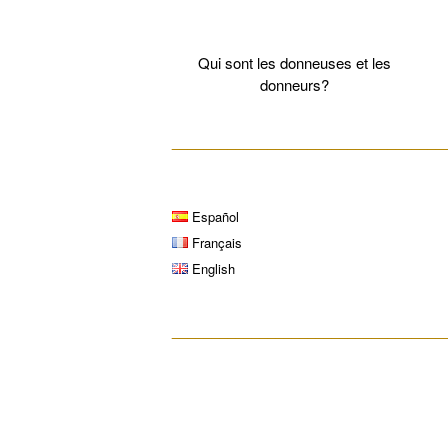
Qui sont les donneuses et les
donneurs?
__________________________________
Español
Français
English
__________________________________
__________________________________