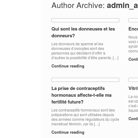
Author Archive:
admin_a
Qui sont les donneuses et les
Enc
donneurs?
Nous 
voici
Les donneurs de sperme et les
syndr
donneuses d’ovocytes sont des
connu
personnes qui décident d’offrir à
d’autres la possibilité d’être parents. […]
Cont
Continue reading
La prise de contraceptifs
Vitr
hormonaux affecte-t-elle ma
La co
fertilité future?
est ob
c’est
Les contraceptifs hormonaux sont des
liqui
préparations qui sont utilisées depuis
Cont
des années comme régulateurs du cycle
menstruel féminin, car ils […]
Continue reading