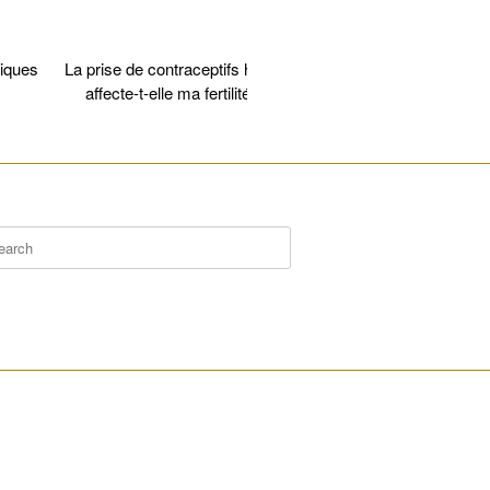
iques
La prise de contraceptifs hormonaux
Vitrification
affecte-t-elle ma fertilité future?
________________________________________________________
rch
________________________________________________________
________________________________________________________