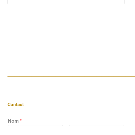
for:
____________________________________________________
____________________________________________________
Contact
Nom
*