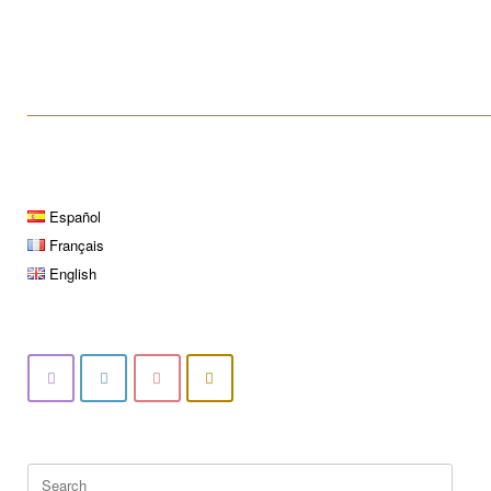
La biopsie testiculaire
____________________________________________________
Español
Français
English
Search