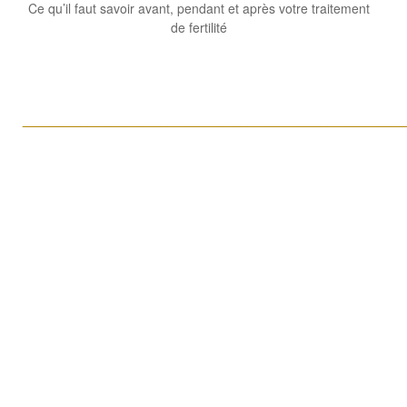
Ce qu’il faut savoir avant, pendant et après votre traitement
de fertilité
____________________________________________________
Qui sont les donneuses et les
donneurs?