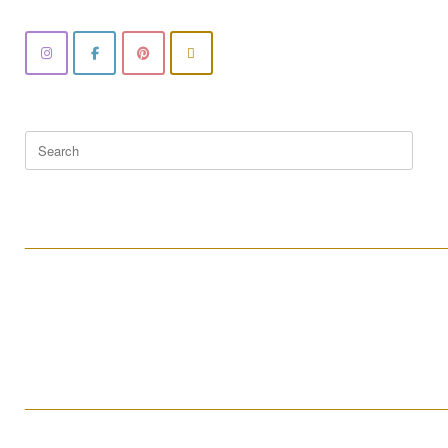
Search
for:
____________________________________________________
____________________________________________________