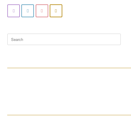
Search
for:
____________________________________________________
____________________________________________________