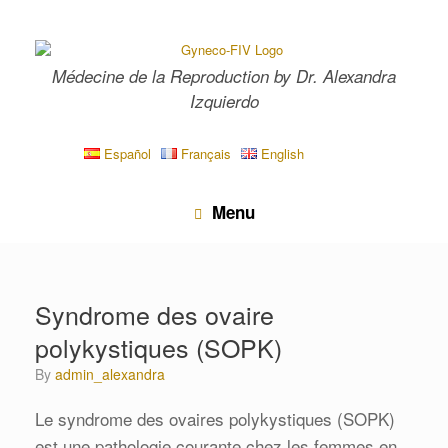
Skip
to
content
Médecine de la Reproduction by Dr. Alexandra
Izquierdo
Español
Français
English
Menu
Syndrome des ovaire
polykystiques (SOPK)
by
admin_alexandra
Le syndrome des ovaires polykystiques (SOPK)
est une pathologie courante chez les femmes en