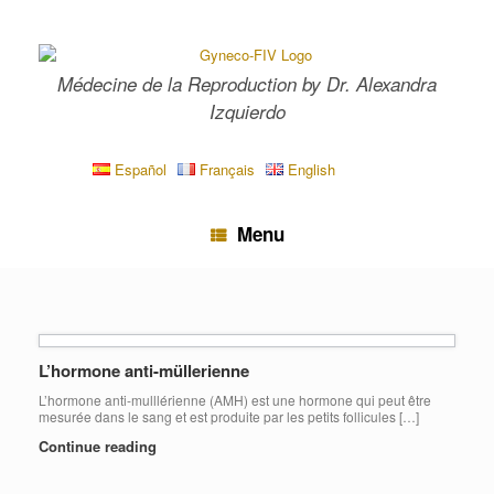
Skip
to
content
Médecine de la Reproduction by Dr. Alexandra
Izquierdo
Español
Français
English
Menu
L’hormone anti-müllerienne
L’hormone anti-mulllérienne (AMH) est une hormone qui peut être
mesurée dans le sang et est produite par les petits follicules […]
Continue reading