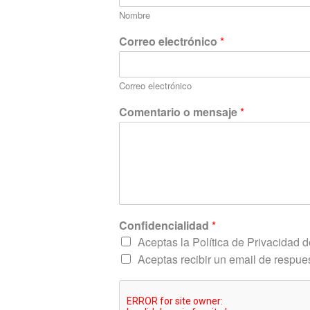
Nombre
C
Correo electrónico
*
o
m
e
Correo electrónico
n
t
Comentario o mensaje
*
a
r
i
o
C
o
n
f
Confidencialidad
*
i
d
Aceptas la Política de Privacidad de
e
Aceptas recibir un email de respue
n
c
i