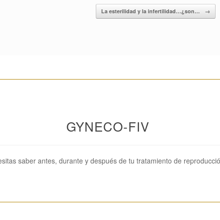
La esterilidad y la infertilidad…¿son…
→
________________________________________________________
GYNECO-FIV
sitas saber antes, durante y después de tu tratamiento de reproducció
________________________________________________________