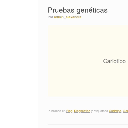
Pruebas genéticas
por
admin_alexandra
Cariotipo
Publicado en
Blog
,
Diagnóstico
y etiquetado
Cariotipo
,
Gen