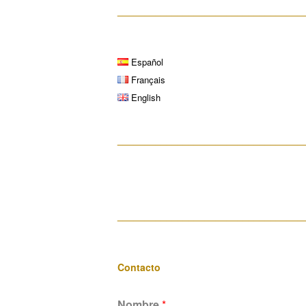
__________________________________
Español
Français
English
__________________________________
__________________________________
Contacto
Nombre
*