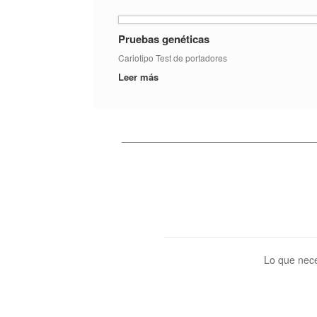
Pruebas genéticas
Cariotipo Test de portadores
Leer más
__________________________________
Lo que nece
__________________________________