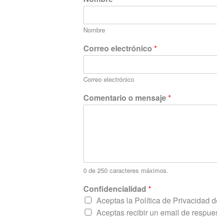
Nombre
N
Correo electrónico
*
o
m
b
Correo electrónico
r
e
Comentario o mensaje
*
C
o
n
f
i
d
e
n
0 de 250 caracteres máximos.
c
i
Confidencialidad
*
a
Aceptas la Política de Privacidad de
l
Aceptas recibir un email de respue