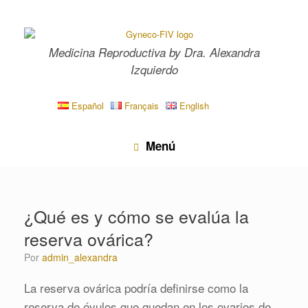
Saltar
al
contenido
Medicina Reproductiva by Dra. Alexandra
Izquierdo
Español
Français
English
Menú
¿Qué es y cómo se evalúa la
reserva ovárica?
por
admin_alexandra
La reserva ovárica podría definirse como la
reserva de óvulos que quedan en los ovarios de