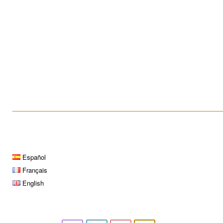
Biopsia testicular
____________________________________________________
Español
Français
English