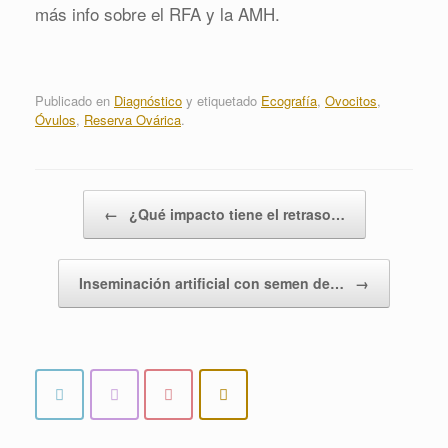
más info sobre el RFA y la AMH.
Publicado en
Diagnóstico
y etiquetado
Ecografía
,
Ovocitos
,
Óvulos
,
Reserva Ovárica
.
Navegador de artículos
←
¿Qué impacto tiene el retraso…
Inseminación artificial con semen de…
→