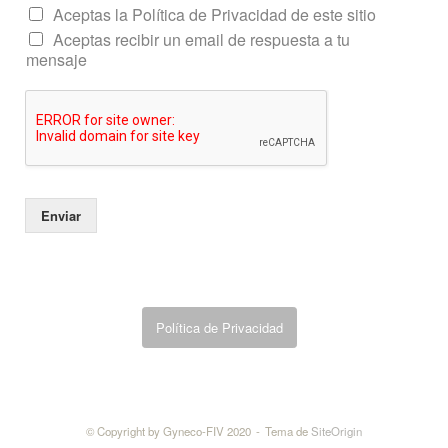
o
Aceptas la Política de Privacidad de este sitio
r
Aceptas recibir un email de respuesta a tu
r
mensaje
e
o
o
e
l
e
c
t
Enviar
r
ó
n
i
c
o
Política de Privacidad
© Copyright by Gyneco-FIV 2020
Tema de
SiteOrigin